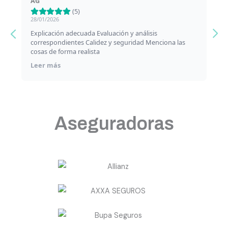
AG
Y. 
(5)
28/01/2026
27/1
Explicación adecuada Evaluación y análisis
Más que
correspondientes Calidez y seguridad Menciona las
entr
cosas de forma realista
dud
tra
Leer más
Lee
tran
malo que n
tratam
encont
disp
pro
Aseguradoras
profesional. Do