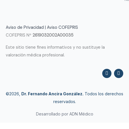
Aviso de Privacidad
|
Aviso COFEPRIS
COFEPRIS Nº
2619032002A00035
Este sitio tiene fines informativos y no sustituye la
valoración médica profesional.
F
I
a
n
c
s
e
t
b
a
o
g
©2026,
Dr. Fernando Ancira González.
Todos los derechos
o
r
reservados.
k
a
m
Desarrollado por ADN Médico